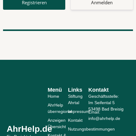
Anmelden
Menü
Links
Kontakt
Home
Stiftung
Geschäftsstelle:
Ahrtal
Im Seifental 5
AhrHelp
53498 Bad Breisig
überregional
Impressum
Email:
info@ahrhelp.de
Anzeigen
Kontakt
AhrHelp.de
Übersicht
Nutzungsbestimmungen
Kontakt &,