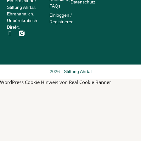
Ein Projekt der
Datenschutz
FAQs
Stiftung Ahrtal.
Ehrenamtlich.
Einloggen /
Unbürokratisch.
Registrieren
Direkt.
F
a
c
e
b
o
o
2026 - Stiftung Ahrtal
k
-
WordPress Cookie Hinweis von Real Cookie Banner
f