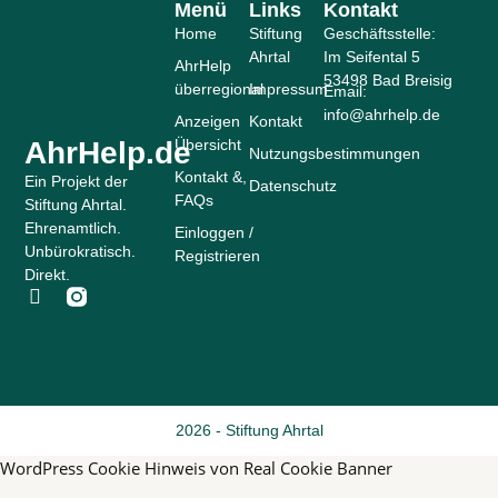
Menü
Links
Kontakt
Home
Stiftung
Geschäftsstelle:
Ahrtal
Im Seifental 5
AhrHelp
53498 Bad Breisig
überregional
Impressum
Email:
info@ahrhelp.de
Anzeigen
Kontakt
AhrHelp.de
Übersicht
Nutzungsbestimmungen
Kontakt &,
Ein Projekt der
Datenschutz
FAQs
Stiftung Ahrtal.
Ehrenamtlich.
Einloggen /
Unbürokratisch.
Registrieren
Direkt.
F
a
c
e
b
o
o
2026 - Stiftung Ahrtal
k
-
WordPress Cookie Hinweis von Real Cookie Banner
f