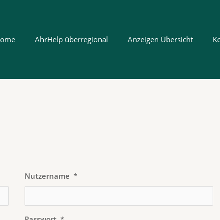
ome
AhrHelp überregional
Anzeigen Übersicht
K
Nutzername
*
Passwort
*