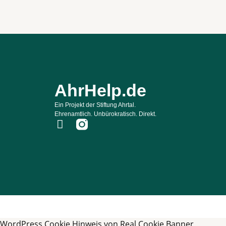
AhrHelp.de
Ein Projekt der Stiftung Ahrtal.
Ehrenamtlich. Unbürokratisch. Direkt.
F
a
c
e
b
o
o
k
-
WordPress Cookie Hinweis von Real Cookie Banner