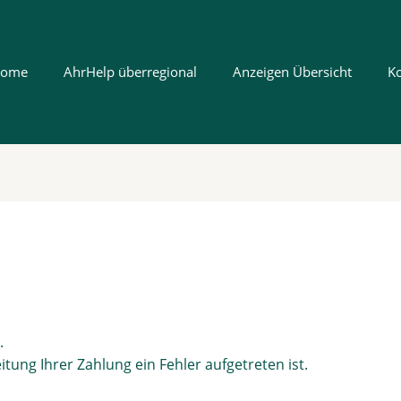
ome
AhrHelp überregional
Anzeigen Übersicht
K
.
eitung Ihrer Zahlung ein Fehler aufgetreten ist.