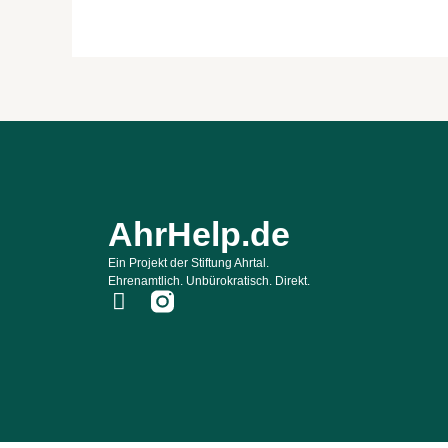
AhrHelp.de
Ein Projekt der Stiftung Ahrtal.
Ehrenamtlich. Unbürokratisch. Direkt.
F
a
c
e
b
o
o