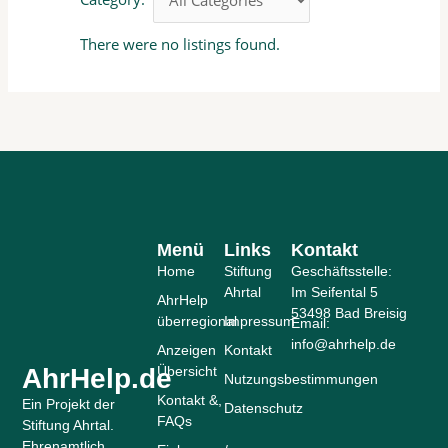
There were no listings found.
Menü
Links
Kontakt
Home
Stiftung
Geschäftsstelle:
Ahrtal
Im Seifental 5
AhrHelp
53498 Bad Breisig
überregional
Impressum
Email:
info@ahrhelp.de
Anzeigen
Kontakt
AhrHelp.de
Übersicht
Nutzungsbestimmungen
Kontakt &,
Ein Projekt der
Datenschutz
FAQs
Stiftung Ahrtal.
Ehrenamtlich.