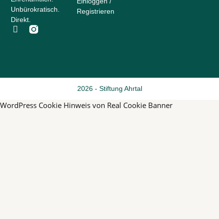
Einloggen /
Unbürokratisch.
Registrieren
Direkt.
F
a
c
e
b
o
o
2026 - Stiftung Ahrtal
k
-
WordPress Cookie Hinweis von Real Cookie Banner
f